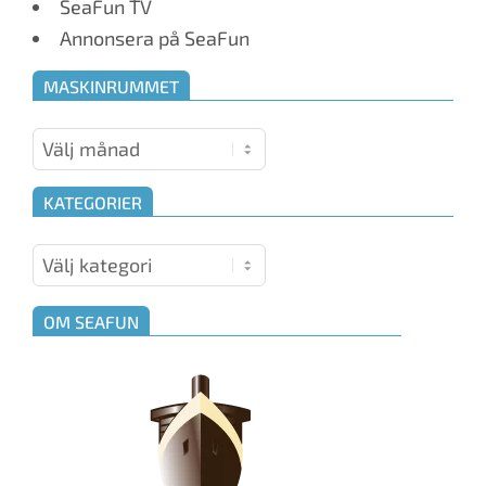
SeaFun TV
Annonsera på SeaFun
MASKINRUMMET
Maskinrummet
KATEGORIER
Kategorier
OM SEAFUN