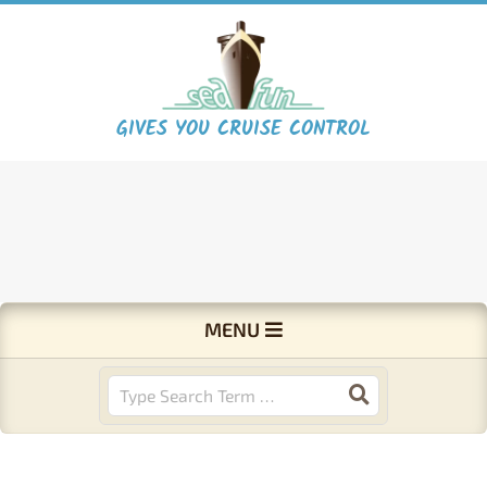
Skip
to
content
S
GIVES YOU CRUISE CONTROL
e
a
F
Primary
MENU
Navigation
u
Menu
Search
n