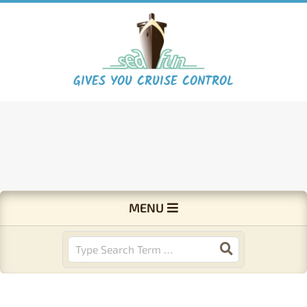
Skip
to
content
S
GIVES YOU CRUISE CONTROL
e
a
F
Primary
MENU
Navigation
u
Menu
Search
n