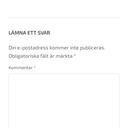
rssc
,
seven seas voyager
,
spa
LÄMNA ETT SVAR
Din e-postadress kommer inte publiceras.
Obligatoriska fält är märkta
*
Kommentar
*