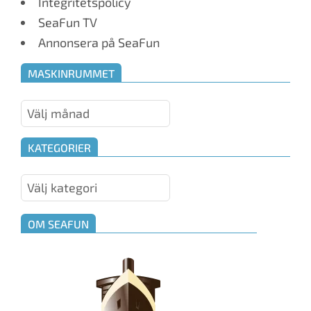
Integritetspolicy
SeaFun TV
Annonsera på SeaFun
MASKINRUMMET
Maskinrummet
KATEGORIER
Kategorier
OM SEAFUN