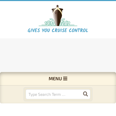
Skip
to
content
S
GIVES YOU CRUISE CONTROL
e
a
F
Primary
MENU
Navigation
u
Menu
Search
n