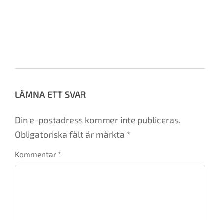
Ämnen:
casino cosmopol
,
centralstationen
,
fin-s
,
kryssa inte utan mig
,
mässa
,
seafun
,
stockholm
,
stockholm travel show
,
tomten
,
tony irving
LÄMNA ETT SVAR
Din e-postadress kommer inte publiceras.
Obligatoriska fält är märkta
*
Kommentar
*