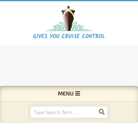
Skip
to
content
S
GIVES YOU CRUISE CONTROL
e
a
F
Primary
MENU
Navigation
u
Menu
Search
n