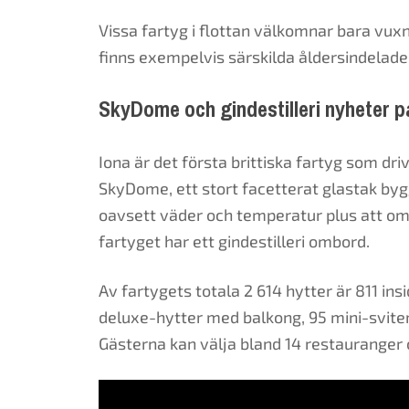
Vissa fartyg i flottan välkomnar bara vu
finns exempelvis särskilda åldersindelade
SkyDome och gindestilleri nyheter p
Iona är det första brittiska fartyg som dr
SkyDome, ett stort facetterat glastak by
oavsett väder och temperatur plus att områ
fartyget har ett gindestilleri ombord.
Av fartygets totala 2 614 hytter är 811 ins
deluxe-hytter med balkong, 95 mini-sviter, 
Gästerna kan välja bland 14 restauranger 