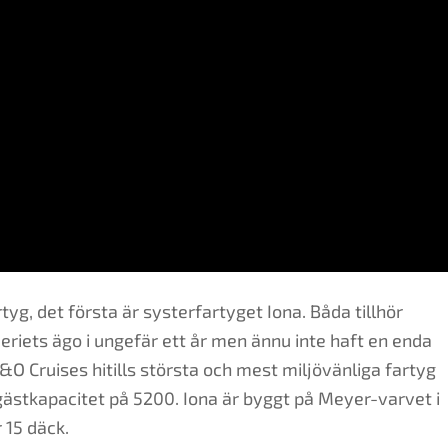
yg, det första är systerfartyget Iona. Båda tillhör
deriets ägo i ungefär ett år men ännu inte haft en enda
O Cruises hitills största och mest miljövänliga fartyg
ästkapacitet på 5200. Iona är byggt på Meyer-varvet i
 15 däck.