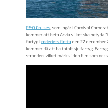
P&O Cruises
, som ingår i Carnival Corpora
kommer att heta Arvia vilket ska betyda “f
fartyg i
rederiets flotta
den 22 december 20
kommer då att ha totalt sju fartyg. Farty
stranden, vilket märks i den film som ocks