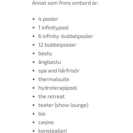
Annat som finns ombord är:
4 pooler
1 infinitypool
6 infinity-bubbelpooler
12 bubbelpooler
bastu
ångbastu
spa and hårfrisör
thermalsuite
hydroterapipool
the retreat
teater (show lounge)
bio
casino
konstgalleri