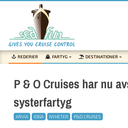
Skip
to
content
S
GIVES YOU CRUISE CONTROL
REDERIER
FARTYG
DESTINATIONER
e
Primary
Navigation
a
P & O Cruises har nu av
Menu
F
systerfartyg
u
ARVIA
IONA
NYHETER
P&O CRUISES