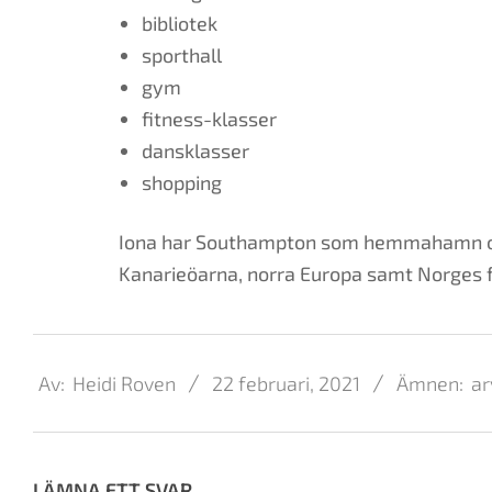
bibliotek
sporthall
gym
fitness-klasser
dansklasser
shopping
Iona har Southampton som hemmahamn och 
Kanarieöarna, norra Europa samt Norges f
2021-
02-
Av:
Heidi Roven
22 februari, 2021
Ämnen:
ar
22
LÄMNA ETT SVAR