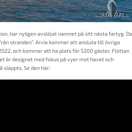
tion, har nyligen avslöjat namnet på sitt nästa fartyg. D
rån stranden”. Arvia kommer att ansluta till övriga
22, och kommer att ha plats för 5200 gäster. Flottan
get är designat med fokus på vyer mot havet och
å släppts. Se den här: