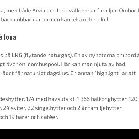
xna, men både Arvia och Iona välkomnar familjer. Ombor
 barnklubbar där barnen kan leka och ha kul.
å Iona
ivs på LNG (flytande naturgas). En av nyheterna ombord 
ggt över en inomhuspool. Här kan man njuta av bad
det får naturligt dagsljus. En annan ”highlight” är att
ideshytter, 174 med havsutsikt, 1 366 balkonghytter, 120
24 sviter, 22 singelhytter och 2 är familjehytter.
och 19 barer och caféer.