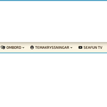
OMBORD
TEMAKRYSSNINGAR
SEAFUN TV
ecension: Hur man blir slängd överbord a