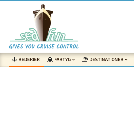
Skip
to
content
S
GIVES YOU CRUISE CONTROL
REDERIER
FARTYG
DESTINATIONER
e
Primary
Navigation
a
Menu
F
u
Bokr