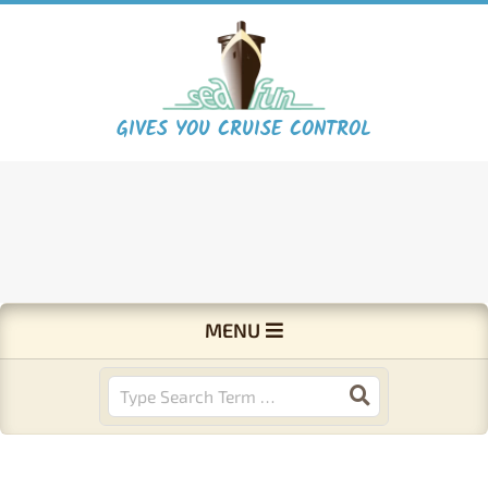
Skip
to
content
S
GIVES YOU CRUISE CONTROL
e
a
F
Primary
MENU
Navigation
u
Menu
Search
n