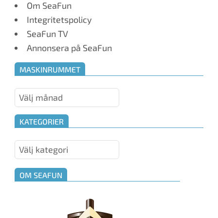
Om SeaFun
Integritetspolicy
SeaFun TV
Annonsera på SeaFun
MASKINRUMMET
Maskinrummet
KATEGORIER
Kategorier
OM SEAFUN