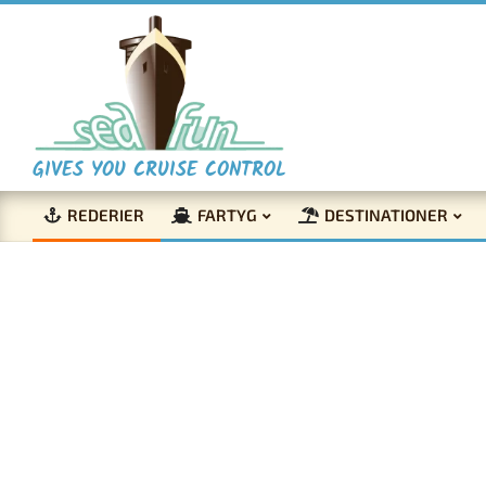
Skip
to
content
S
GIVES YOU CRUISE CONTROL
REDERIER
FARTYG
DESTINATIONER
e
Primary
Navigation
a
Menu
F
u
Ta e