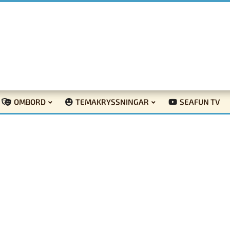
OMBORD
TEMAKRYSSNINGAR
SEAFUN TV
n havspaus – på Östersjön eller på land