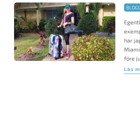
n
2018-
BLOG
12-
Egentl
27
exempe
har ja
Miami,
före j
Läs 