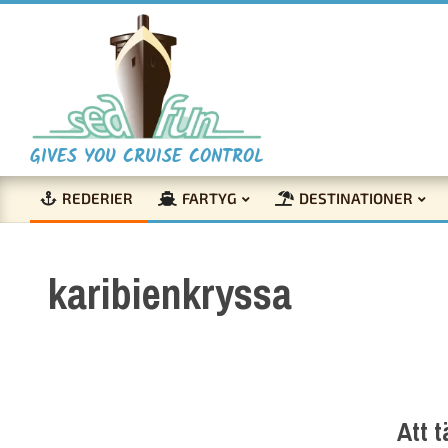
Skip
to
content
S
GIVES YOU CRUISE CONTROL
REDERIER
FARTYG
DESTINATIONER
e
Primary
Navigation
a
karibienkryssa
Menu
F
u
Att 