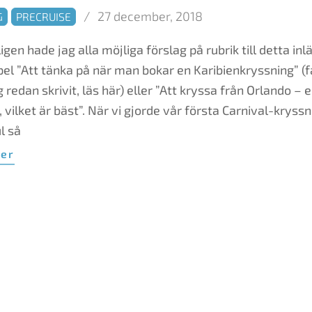
27 december, 2018
G
PRECRUISE
igen hade jag alla möjliga förslag på rubrik till detta inlä
l ”Att tänka på när man bokar en Karibienkryssning” (f
g redan skrivit, läs här) eller ”Att kryssa från Orlando – e
 vilket är bäst”. När vi gjorde vår första Carnival-kryss
ul så
mer