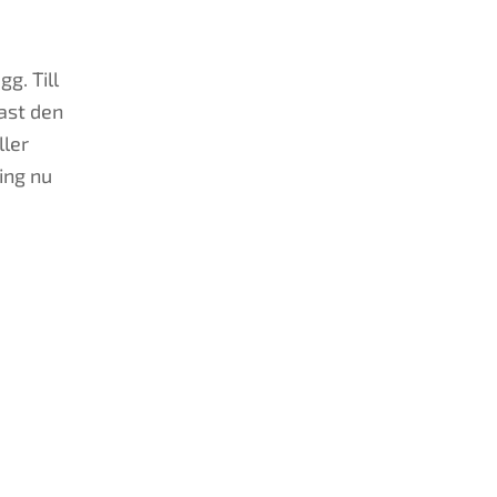
gg. Till
ast den
ller
ning nu