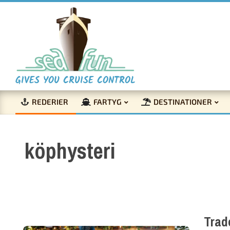
Skip
to
content
S
GIVES YOU CRUISE CONTROL
REDERIER
FARTYG
DESTINATIONER
e
Primary
Navigation
a
köphysteri
Menu
F
u
Trad