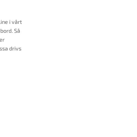
ne i vårt
mbord. Så
er
ssa drivs