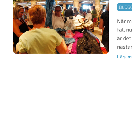
n
2015-
BLOG
02-
När ma
01
fall n
är det
nästan
Läs 