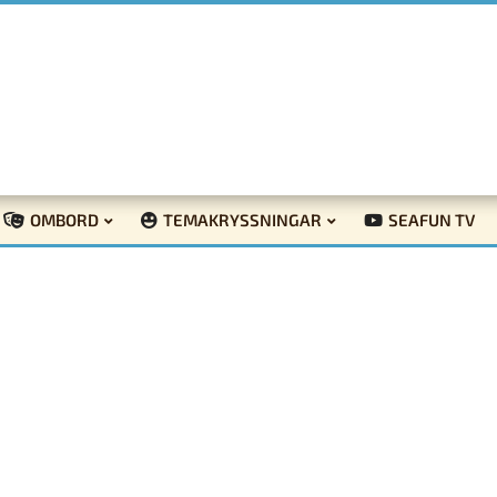
OMBORD
TEMAKRYSSNINGAR
SEAFUN TV
d grönskar – ett vårevenemang