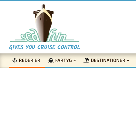
Skip
to
content
S
GIVES YOU CRUISE CONTROL
REDERIER
FARTYG
DESTINATIONER
e
Primary
Navigation
a
Menu
F
u
Ålan