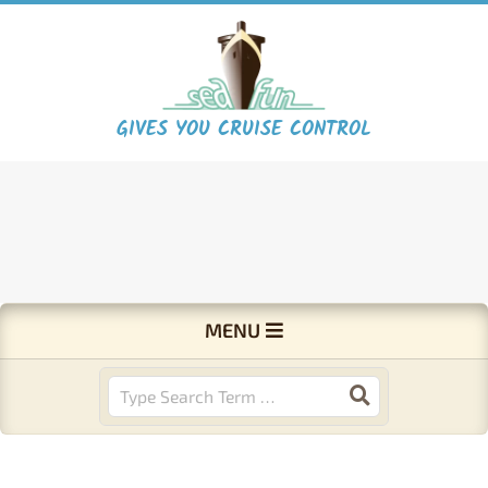
Skip
to
content
S
GIVES YOU CRUISE CONTROL
e
a
F
Primary
MENU
Navigation
u
Menu
Search
n