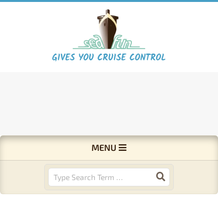
Skip
to
content
S
GIVES YOU CRUISE CONTROL
e
a
F
Primary
MENU
Navigation
u
Menu
Search
n