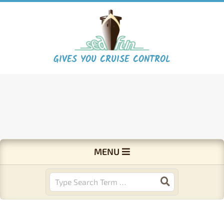
Skip
to
content
S
GIVES YOU CRUISE CONTROL
e
a
F
Primary
MENU
Navigation
u
Menu
Search
n