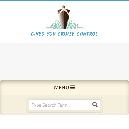
Skip
to
content
S
GIVES YOU CRUISE CONTROL
e
a
F
Primary
MENU
Navigation
u
Menu
Search
n