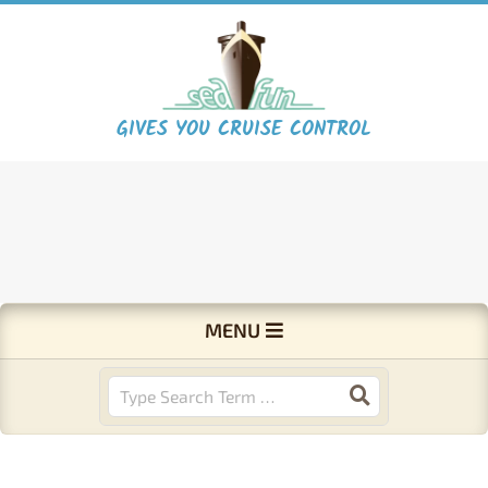
Skip
to
content
S
GIVES YOU CRUISE CONTROL
e
a
F
Primary
MENU
Navigation
u
Menu
Search
n