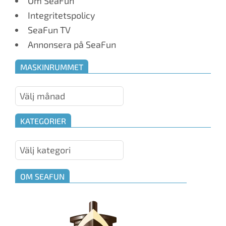
Om SeaFun
Integritetspolicy
SeaFun TV
Annonsera på SeaFun
MASKINRUMMET
Maskinrummet
KATEGORIER
Kategorier
OM SEAFUN