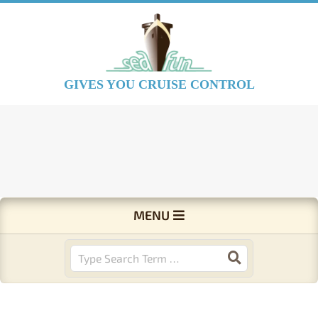
Skip
to
content
S
GIVES YOU CRUISE CONTROL
e
a
F
Primary
MENU
Navigation
u
Menu
Search
n