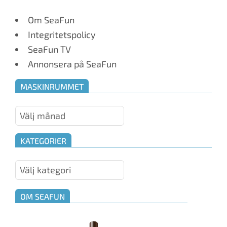
Om SeaFun
Integritetspolicy
SeaFun TV
Annonsera på SeaFun
MASKINRUMMET
Maskinrummet
KATEGORIER
Kategorier
OM SEAFUN