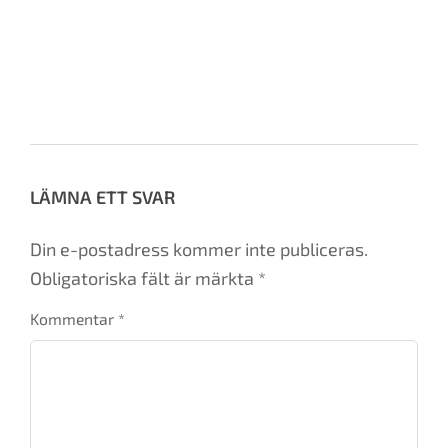
Av:
Heidi Roven
11 november, 2021
Ämnen:
No Tags
LÄMNA ETT SVAR
Din e-postadress kommer inte publiceras.
Obligatoriska fält är märkta
*
Kommentar
*