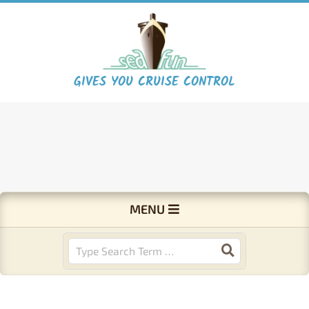
Skip
to
content
S
GIVES YOU CRUISE CONTROL
e
a
F
Primary
MENU
Navigation
u
Menu
Search
n