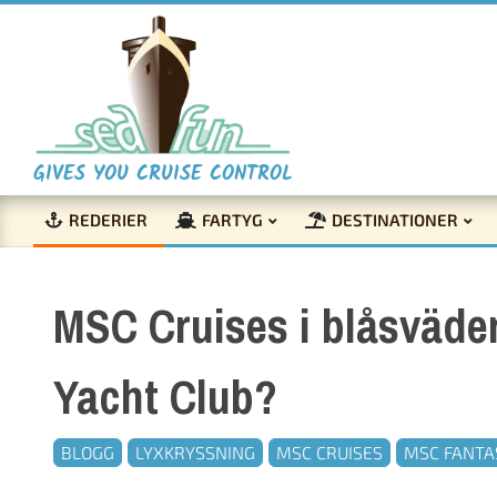
Skip
to
content
S
GIVES YOU CRUISE CONTROL
REDERIER
FARTYG
DESTINATIONER
e
Primary
Navigation
a
MSC Cruises i blåsväder
Menu
F
Yacht Club?
u
BLOGG
LYXKRYSSNING
MSC CRUISES
MSC FANTA