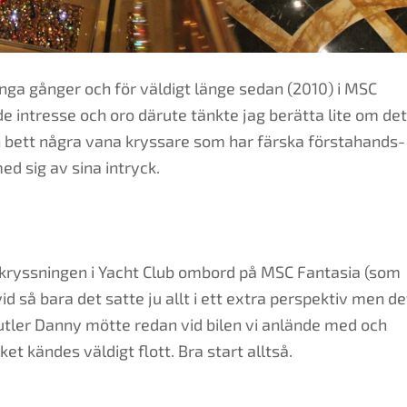
ga gånger och för väldigt länge sedan (2010) i MSC
e intresse och oro därute tänkte jag berätta lite om det
en bett några vana kryssare som har färska förstahands-
ed sig av sina intryck.
 kryssningen i Yacht Club ombord på MSC Fantasia (som
d så bara det satte ju allt i ett extra perspektiv men de
r butler Danny mötte redan vid bilen vi anlände med och
et kändes väldigt flott. Bra start alltså.