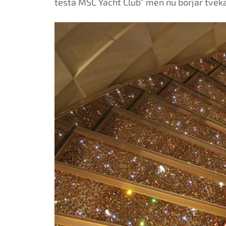
testa MSC Yacht Club” men nu börjar tveka