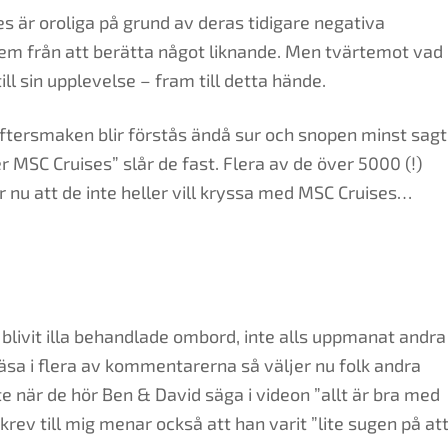
es är oroliga på grund av deras tidigare negativa
dem från att berätta något liknande. Men tvärtemot vad
ll sin upplevelse – fram till detta hände.
eftersmaken blir förstås ändå sur och snopen minst sagt
r MSC Cruises” slår de fast. Flera av de över 5000 (!)
nu att de inte heller vill kryssa med MSC Cruises…
 blivit illa behandlade ombord, inte alls uppmanat andra
sa i flera av kommentarerna så väljer nu folk andra
nte när de hör Ben & David säga i videon ”allt är bra med
krev till mig menar också att han varit ”lite sugen på at