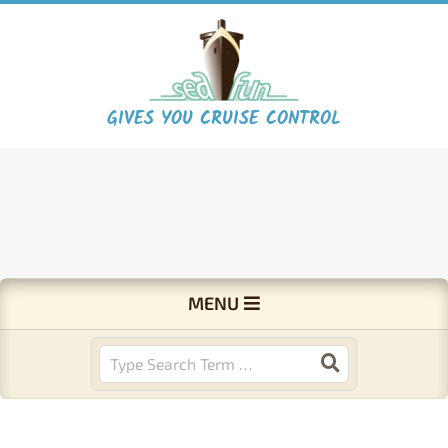
Skip
to
content
S
GIVES YOU CRUISE CONTROL
e
a
F
Primary
MENU
Navigation
u
Menu
Search
n