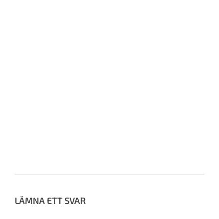
Av:
Heidi Roven
22 oktober, 2025
Ämnen:
No Tags
LÄMNA ETT SVAR