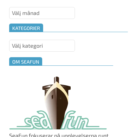
Maskinrummet
KATEGORIER
Kategorier
OM SEAFUN
SeaFun fokuserar på upplevelserna runt