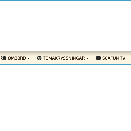
OMBORD
TEMAKRYSSNINGAR
SEAFUN TV
a Line sjösätter nytt barnkoncept