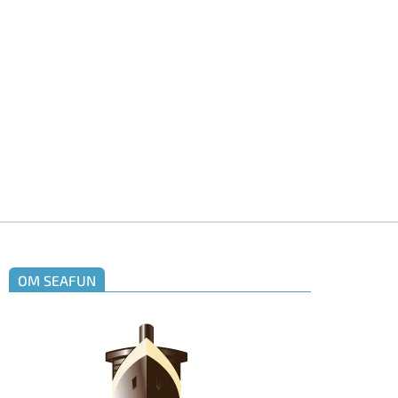
gar bara
men även
. Främst
OM SEAFUN