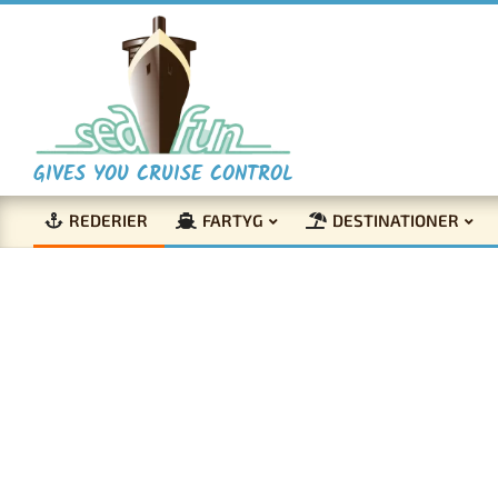
Skip
to
content
S
GIVES YOU CRUISE CONTROL
REDERIER
FARTYG
DESTINATIONER
e
Primary
Navigation
a
Menu
F
u
Sten