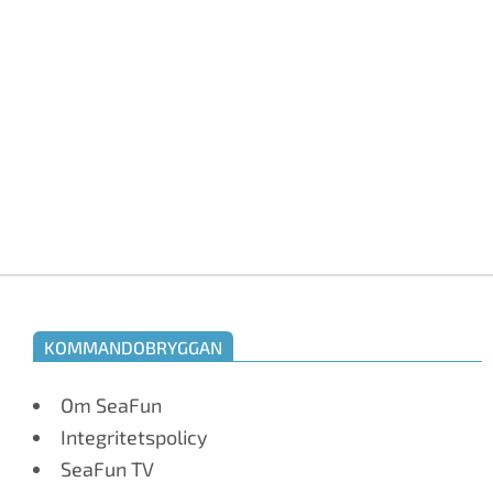
annat 
blir s
allt f
är de
Läs 
KOMMANDOBRYGGAN
Om SeaFun
Integritetspolicy
SeaFun TV