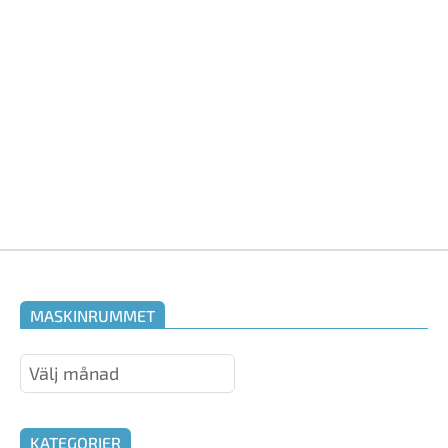
kryssningar, framkom tydligt att intresset för kryssnin
törre och större. De flesta vill kryssa med sin partner, 
ler barnfamiljer upptäcker nu kryssningar som reseform
t de många aktiviteterna ombord
mer
MASKINRUMMET
Maskinrummet
KATEGORIER