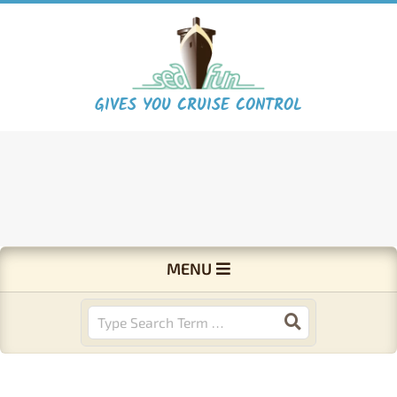
Skip
to
content
S
GIVES YOU CRUISE CONTROL
e
a
F
Primary
MENU
Navigation
u
Menu
Search
n