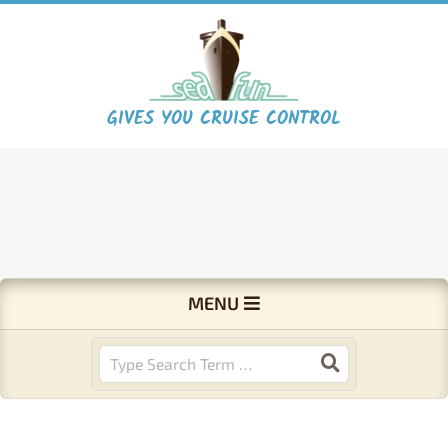
Skip
to
content
S
GIVES YOU CRUISE CONTROL
e
a
F
Primary
MENU
Navigation
u
Menu
Search
n