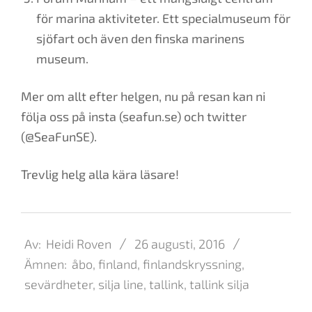
för marina aktiviteter. Ett specialmuseum för
sjöfart och även den finska marinens
museum.
Mer om allt efter helgen, nu på resan kan ni
följa oss på insta (seafun.se) och twitter
(@SeaFunSE).
Trevlig helg alla kära läsare!
2016-
08-
Av:
Heidi Roven
26 augusti, 2016
26
Ämnen:
åbo
,
finland
,
finlandskryssning
,
sevärdheter
,
silja line
,
tallink
,
tallink silja