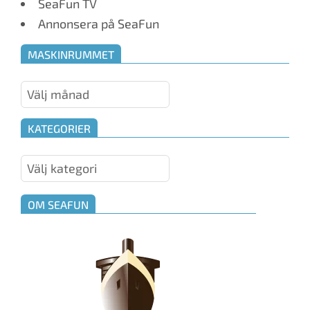
SeaFun TV
Annonsera på SeaFun
MASKINRUMMET
Maskinrummet
KATEGORIER
Kategorier
OM SEAFUN