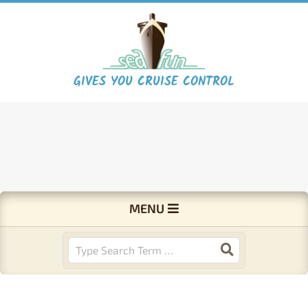
Skip
to
content
S
GIVES YOU CRUISE CONTROL
e
a
F
Primary
MENU
Navigation
u
Menu
Search
n