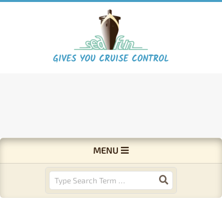
Skip
to
content
S
GIVES YOU CRUISE CONTROL
e
a
F
Primary
MENU
Navigation
u
Menu
Search
n